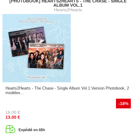
[PHOTOBOOK] HEARTS2HEARTS - THE CHASE - SINGLE
ALBUM VOL.1
Hearts2Hearts
Hearts2Hearts - The Chase - Single Album Vol.1 Version Photobook, 2
modèles...
-18%
16.00
€
13.00
€
Expédié en 48h