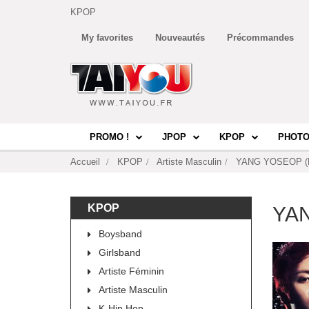
KPOP
My favorites
Nouveautés
Précommandes
PROMO !
JPOP
KPOP
PHOTO
Accueil
KPOP
Artiste Masculin
YANG YOSEOP (
KPOP
YAN
Boysband
Girlsband
Artiste Féminin
Artiste Masculin
K-Hip Hop