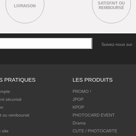
SATISFAIT OU
LIVRAISON
REMBOURSÉ
Suivez-nous sur :
S PRATIQUES
LES PRODUITS
ompte
PROMO !
nt sécurisé
JPOP
on
KPOP
it ou remboursé
PHOTOCARD EVENT
Drama
 site
CUTE / PHOTOCARTE