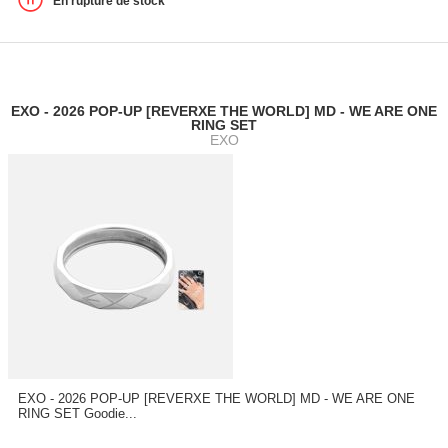
En rupture de stock
EXO - 2026 POP-UP [REVERXE THE WORLD] MD - WE ARE ONE
RING SET
EXO
EXO - 2026 POP-UP [REVERXE THE WORLD] MD - WE ARE ONE
RING SET Goodie...