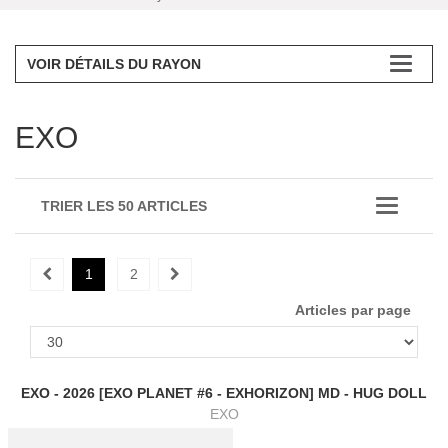
VOIR DÉTAILS DU RAYON
EXO
TRIER LES 50 ARTICLES
1
2
Articles par page
EXO - 2026 [EXO PLANET #6 - EXHORIZON] MD - HUG DOLL
EXO