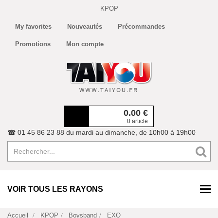
KPOP
My favorites
Nouveautés
Précommandes
Promotions
Mon compte
0.00
€
0 article
☎ 01 45 86 23 88 du mardi au dimanche, de 10h00 à 19h00
VOIR TOUS LES RAYONS
Accueil
KPOP
Boysband
EXO