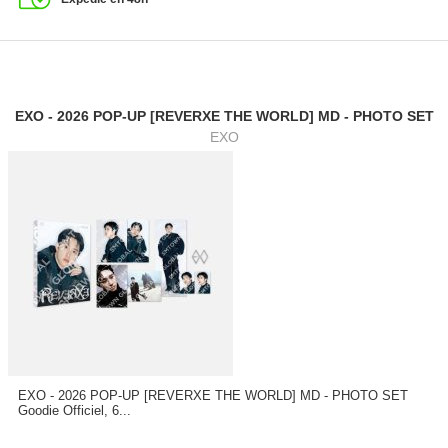
EXO - 2026 POP-UP [REVERXE THE WORLD] MD - PHOTO SET
EXO
EXO - 2026 POP-UP [REVERXE THE WORLD] MD - PHOTO SET
Goodie Officiel, 6...