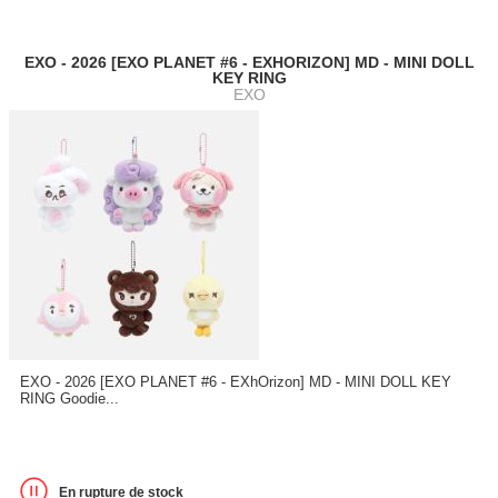
EXO - 2026 [EXO PLANET #6 - EXHORIZON] MD - MINI DOLL
KEY RING
EXO
EXO - 2026 [EXO PLANET #6 - EXhOrizon] MD - MINI DOLL KEY
RING Goodie...
En rupture de stock