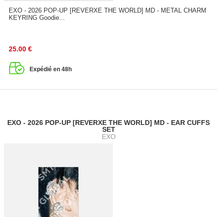
EXO - 2026 POP-UP [REVERXE THE WORLD] MD - METAL CHARM
KEYRING Goodie...
25.00
€
Expédié en 48h
EXO - 2026 POP-UP [REVERXE THE WORLD] MD - EAR CUFFS
SET
EXO