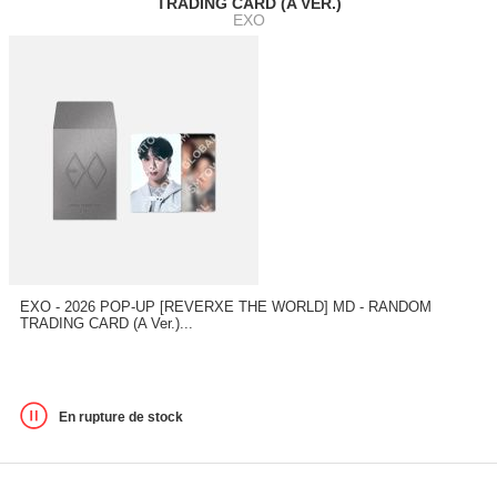
TRADING CARD (A VER.)
EXO
EXO - 2026 POP-UP [REVERXE THE WORLD] MD - RANDOM
TRADING CARD (A Ver.)...
En rupture de stock