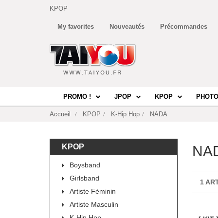
KPOP
My favorites
Nouveautés
Précommandes
PROMO !
JPOP
KPOP
PHOTO
Accueil
KPOP
K-Hip Hop
NADA
KPOP
NA
Boysband
Girlsband
1 AR
Artiste Féminin
Artiste Masculin
K-Hip Hop