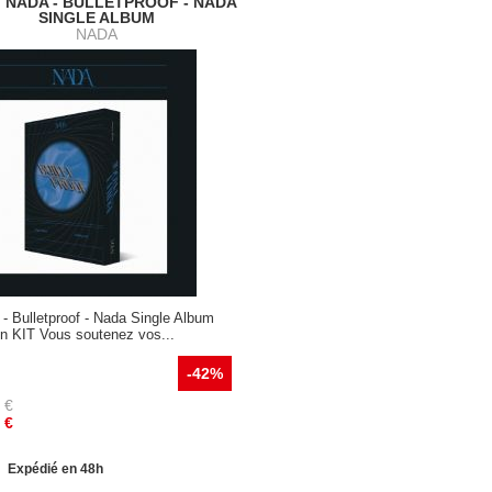
 ] NADA - BULLETPROOF - NADA
SINGLE ALBUM
NADA
- Bulletproof - Nada Single Album
on KIT Vous soutenez vos...
-42%
€
€
Expédié en 48h