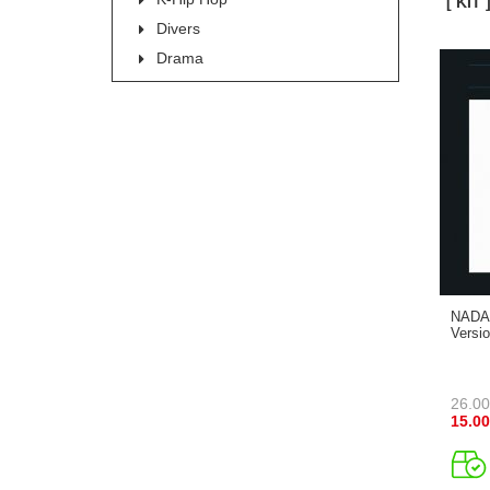
[ KIT
Divers
Drama
NADA 
Versi
26.00
15.00