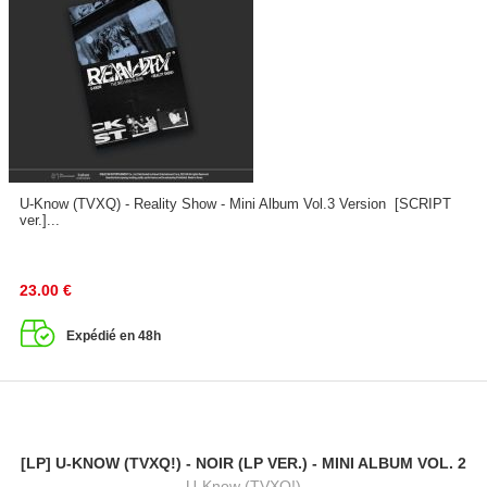
U-Know (TVXQ) - Reality Show - Mini Album Vol.3 Version [SCRIPT
ver.]...
23.00
€
Expédié en 48h
[LP] U-KNOW (TVXQ!) - NOIR (LP VER.) - MINI ALBUM VOL. 2
U-Know (TVXQ!)