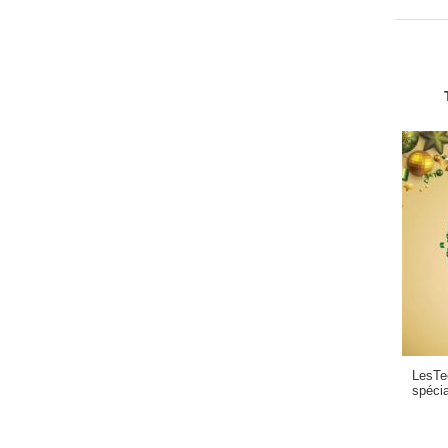
LesTe
spécia