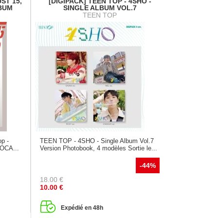
UST 15,
[DIGIPACK] TEEN TOP - 4SHO -
LBUM
SINGLE ALBUM VOL.7
TEEN TOP
p -
TEEN TOP - 4SHO - Single Album Vol.7
POCA...
Version Photobook, 4 modèles Sortie le...
-44%
18.00
€
10.00
€
Expédié en 48h