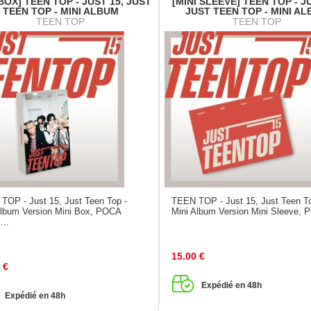
 BOX] TEEN TOP - JUST 15, JUST
[MINI SLEEVE] TEEN TOP - J
TEEN TOP - MINI ALBUM
JUST TEEN TOP - MINI A
TEEN TOP
TEEN TOP
TOP - Just 15, Just Teen Top -
TEEN TOP - Just 15, Just Teen To
Album Version Mini Box, POCA
Mini Album Version Mini Sleeve, 
...
15.00
€
€
Expédié en 48h
Expédié en 48h