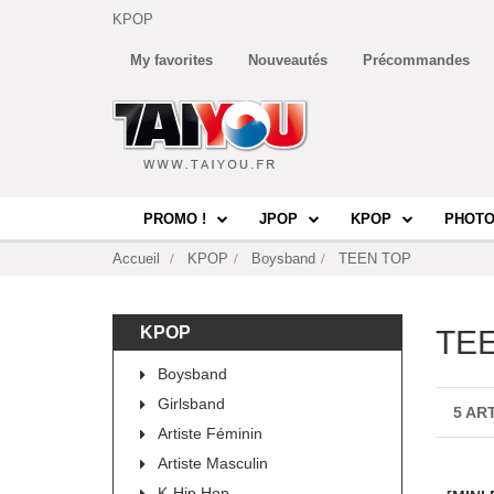
KPOP
My favorites
Nouveautés
Précommandes
PROMO !
JPOP
KPOP
PHOTO
Accueil
KPOP
Boysband
TEEN TOP
KPOP
TE
Boysband
Girlsband
5 AR
Artiste Féminin
Artiste Masculin
K-Hip Hop