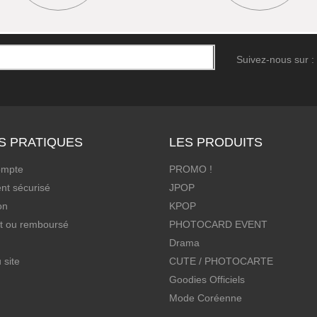
Suivez-nous sur :
S PRATIQUES
LES PRODUITS
ompte
PROMO !
nt sécurisé
JPOP
on
KPOP
it ou remboursé
PHOTOCARD EVENT
Drama
 site
CUTE / PHOTOCARTE
Goodies Officiels
Mode Coréenne