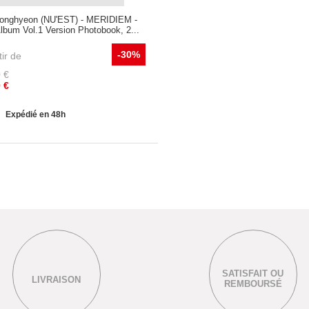
onghyeon (NU'EST) - MERIDIEM -
Album Vol.1 Version Photobook, 2...
-30%
tir de
0
€
0
€
Expédié en 48h
SATISFAIT OU
LIVRAISON
REMBOURSÉ