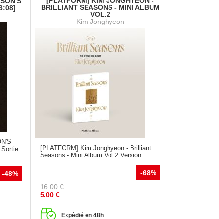
[PLATFORM] KIM JONGHYEON -
ASON'S
BRILLIANT SEASONS - MINI ALBUM
6:08]
VOL.2
Kim Jonghyeon
ON'S
[PLATFORM] Kim Jonghyeon - Brilliant
Sortie
Seasons - Mini Album Vol.2 Version...
-68%
-48%
16.00
€
5.00
€
Expédié en 48h