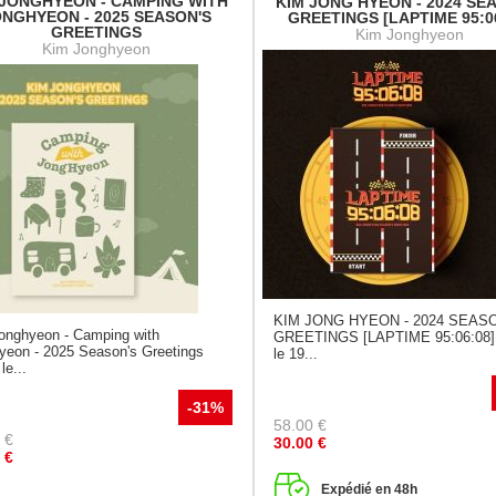
 JONGHYEON - CAMPING WITH
KIM JONG HYEON - 2024 SE
NGHYEON - 2025 SEASON'S
GREETINGS [LAPTIME 95:0
GREETINGS
Kim Jonghyeon
Kim Jonghyeon
KIM JONG HYEON - 2024 SEAS
onghyeon - Camping with
GREETINGS [LAPTIME 95:06:08] 
yeon - 2025 Season's Greetings
le 19...
le...
-31%
58.00
€
€
30.00
€
€
Expédié en 48h