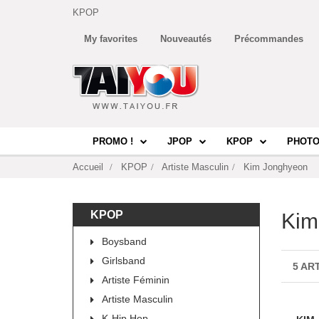
KPOP
My favorites
Nouveautés
Précommandes
PROMO !
JPOP
KPOP
PHOTO
Accueil
KPOP
Artiste Masculin
Kim Jonghyeon
KPOP
Kim
Boysband
Girlsband
5 AR
Artiste Féminin
Artiste Masculin
K-Hip Hop