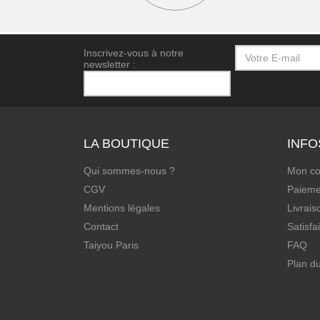
Inscrivez-vous à notre
newsletter :
LA BOUTIQUE
INFO
Qui sommes-nous ?
Mon c
CGV
Paieme
Mentions légales
Livrais
Contact
Satisfa
Taiyou Paris
FAQ
Plan du