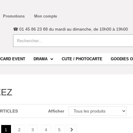
Promotions
Mon compte
☎ 01 45 86 23 88 du mardi au dimanche, de 10h00 à 19h00
CARD EVENT
DRAMA
CUTE / PHOTOCARTE
GOODIES O
EEZ
ARTICLES
Afficher
1
2
3
4
5