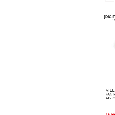
[DIGI
'
ATEE
FANTA
Album
68.00