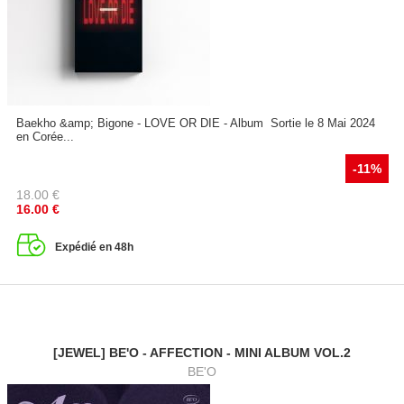
Baekho &amp; Bigone - LOVE OR DIE - Album Sortie le 8 Mai 2024
en Corée...
-11%
18.00
€
16.00
€
Expédié en 48h
[JEWEL] BE'O - AFFECTION - MINI ALBUM VOL.2
BE'O