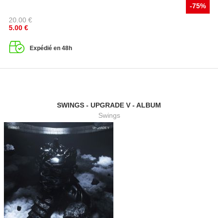
-75%
20.00
€
5.00
€
Expédié en 48h
SWINGS - UPGRADE V - ALBUM
Swings