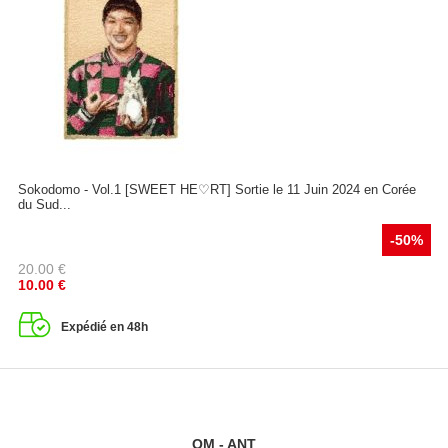
Sokodomo - Vol.1 [SWEET HE♡RT] Sortie le 11 Juin 2024 en Corée
du Sud...
-50%
20.00
€
10.00
€
Expédié en 48h
QM - ANT