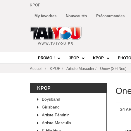
KPOP
My favorites
Nouveautés
Précommandes
PROMO !
JPOP
KPOP
PHOTO
Accueil
KPOP
Artiste Masculin
Onew (SHINee)
KPOP
One
Boysband
Girlsband
24 A
Artiste Féminin
Artiste Masculin
K-Hip Hop