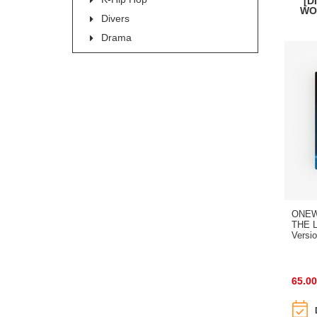
[D
WO
Divers
Drama
ONEW
THE L
Versio
65.00