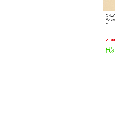
ONEW 
Versi
en...
21.00