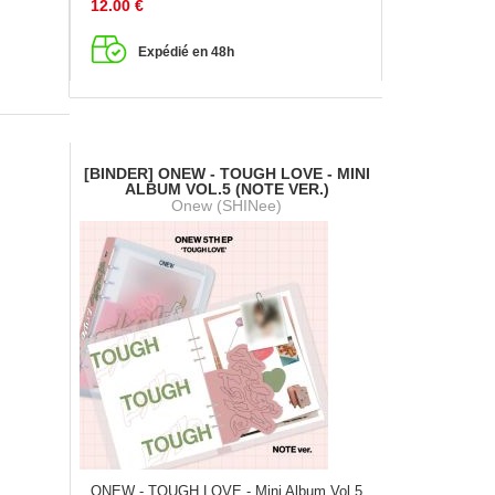
12.00
€
Expédié en 48h
[BINDER] ONEW - TOUGH LOVE - MINI
ALBUM VOL.5 (NOTE VER.)
Onew (SHINee)
ONEW - TOUGH LOVE - Mini Album Vol.5