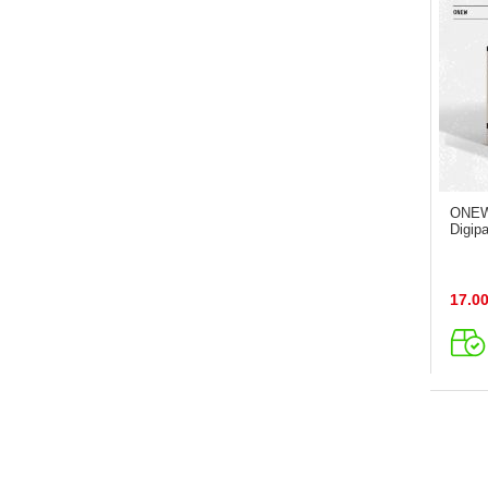
ONEW 
Digipa
17.0