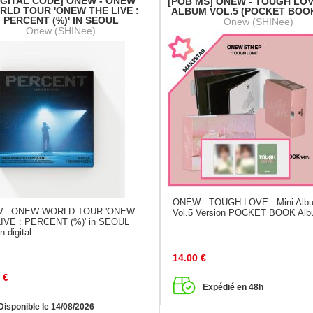
IGITAL CODE] ONEW - ONEW
[POB MS] ONEW - TOUGH LOVE
RLD TOUR 'ONEW THE LIVE :
ALBUM VOL.5 (POCKET BOOK
PERCENT (%)' IN SEOUL
Onew (SHINee)
Onew (SHINee)
ONEW - TOUGH LOVE - Mini Alb
 - ONEW WORLD TOUR 'ONEW
Vol.5 Version POCKET BOOK Alb
IVE : PERCENT (%)' in SEOUL
n digital...
14.00
€
€
Expédié en 48h
Disponible le 14/08/2026