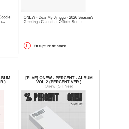
Goodie
ONEW - Dear My Jjinggu - 2026 Season's
n...
Greetings Calendrier Officiel Sortie...
En rupture de stock
ALBUM
[PLVE] ONEW - PERCENT - ALBUM
R.)
VOL.2 (PERCENT VER.)
Onew (SHINee)