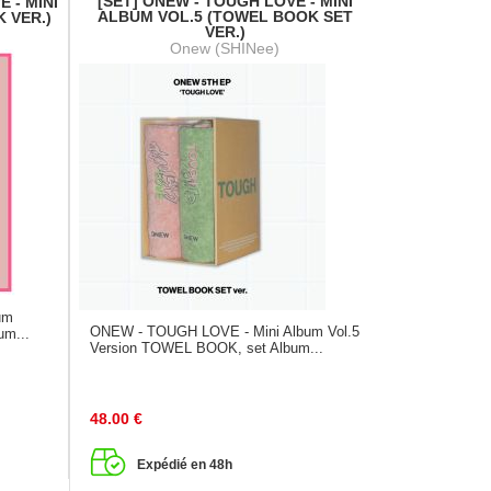
[SET] ONEW - TOUGH LOVE - MINI
 - MINI
ALBUM VOL.5 (TOWEL BOOK SET
 VER.)
VER.)
Onew (SHINee)
um
ONEW - TOUGH LOVE - Mini Album Vol.5
um...
Version TOWEL BOOK, set Album...
48.00
€
Expédié en 48h