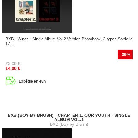
BXB - Wings - Single Album Vol.2 Version Photobook, 2 types Sortie le
17...
-39%
23.00
€
14.00
€
Expédié en 48h
BXB (BOY BY BRUSH) - CHAPTER 1. OUR YOUTH - SINGLE
ALBUM VOL.1
BXB (Boy by Brush)