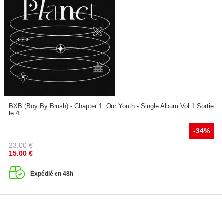
BXB (Boy By Brush) - Chapter 1. Our Youth - Single Album Vol.1 Sortie
le 4...
-34%
23.00
€
15.00
€
Expédié en 48h