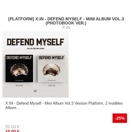
[PLATFORM] X:IN - DEFEND MYSELF - MINI ALBUM VOL.3
(PHOTOBOOK VER.)
X:IN
X:IN - Defend Myself - Mini Album Vol.3 Version Platform, 2 modèles
Album...
-25%
20.00
€
15.00
€