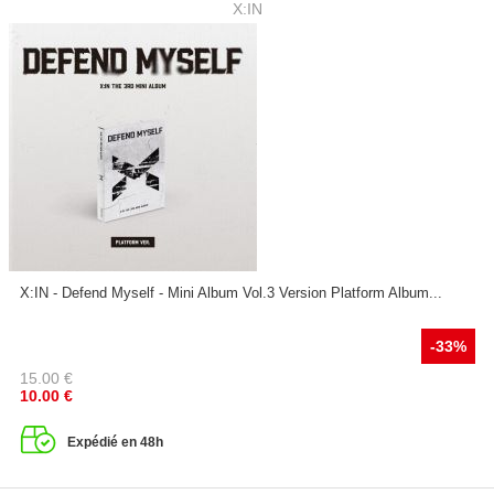
X:IN
X:IN - Defend Myself - Mini Album Vol.3 Version Platform Album...
-33%
15.00
€
10.00
€
Expédié en 48h