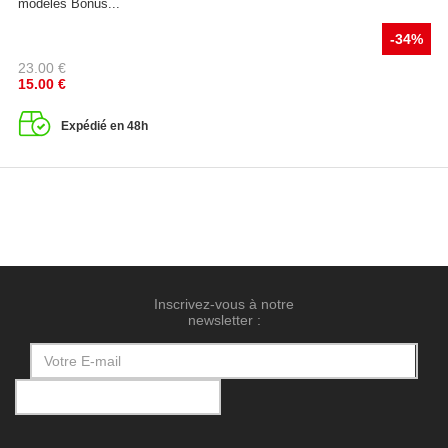
modèles Bonus...
-34%
23.00
€
15.00
€
Expédié en 48h
Inscrivez-vous à notre
newsletter :