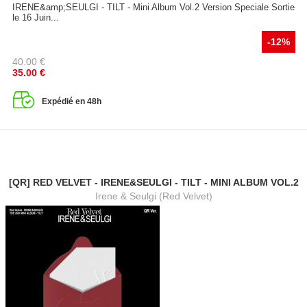
IRENE&amp;SEULGI - TILT - Mini Album Vol.2 Version Speciale Sortie
le 16 Juin...
-12%
40.00
€
35.00
€
Expédié en 48h
[QR] RED VELVET - IRENE&SEULGI - TILT - MINI ALBUM VOL.2
Irene & Seulgi (Red Velvet)