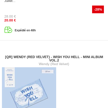
Juillet...
-28%
28.00
€
20.00
€
Expédié en 48h
[QR] WENDY (RED VELVET) - WISH YOU HELL - MINI ALBUM
VOL.2
Wendy (Red Velvet)