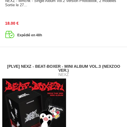
NEXZ - Mmchk - Single Album Vol.2 Version Photobook, 2 modèles
Sortie le 27...
18.00
€
Expédié en 48h
[PLVE] NEXZ - BEAT-BOXER - MINI ALBUM VOL.3 (NEXZOO
VER.)
NEXZ