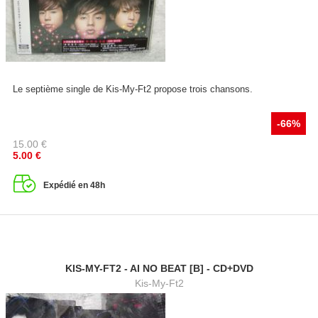
Le septième single de Kis-My-Ft2 propose trois chansons.
-66%
15.00
€
5.00
€
Expédié en 48h
KIS-MY-FT2 - AI NO BEAT [B] - CD+DVD
Kis-My-Ft2