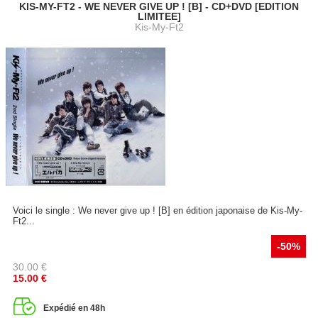
KIS-MY-FT2 - WE NEVER GIVE UP ! [B] - CD+DVD [EDITION
LIMITEE]
Kis-My-Ft2
Voici le single : We never give up ! [B] en édition japonaise de Kis-My-
Ft2...
-50%
30.00
€
15.00
€
Expédié en 48h