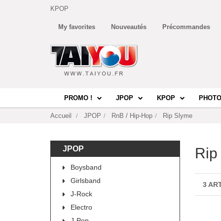
KPOP
My favorites
Nouveautés
Précommandes
PROMO !
JPOP
KPOP
PHOTO
Accueil
JPOP
RnB / Hip-Hop
Rip Slyme
JPOP
Rip
Boysband
Girlsband
3 AR
J-Rock
Electro
J-Pop