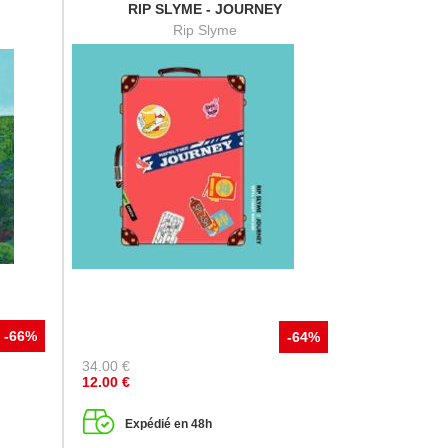
RIP SLYME - JOURNEY
Rip Slyme
-66%
-64%
34.00
€
12.00
€
Expédié en 48h