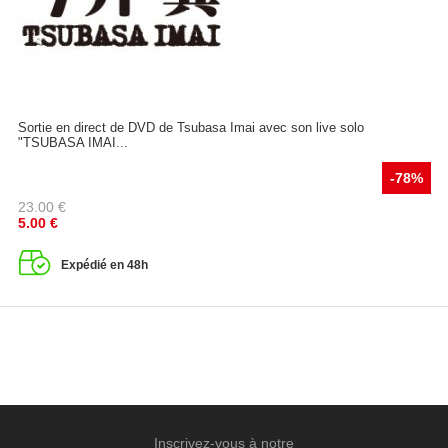
Sortie en direct de DVD de Tsubasa Imai avec son live solo
"TSUBASA IMAI...
-78%
23.00
€
5.00
€
Expédié en 48h
Inscrivez-vous à notre