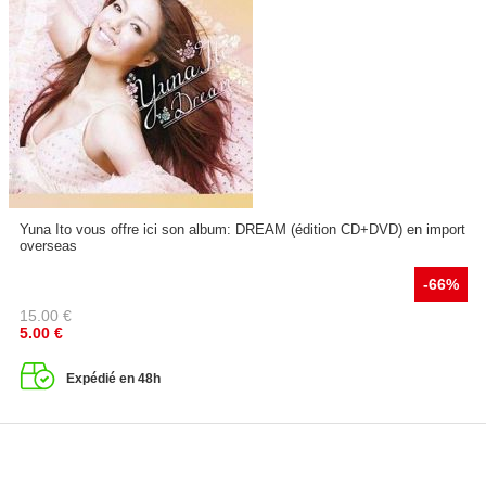
Yuna Ito vous offre ici son album: DREAM (édition CD+DVD) en import
overseas
-66%
15.00
€
5.00
€
Expédié en 48h