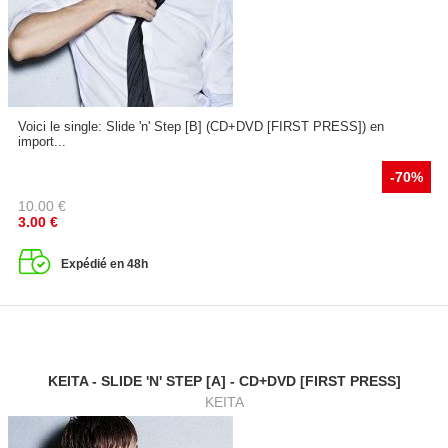
Voici le single: Slide 'n' Step [B] (CD+DVD [FIRST PRESS]) en
import...
-70%
10.00
€
3.00
€
Expédié en 48h
KEITA - SLIDE 'N' STEP [A] - CD+DVD [FIRST PRESS]
KEITA