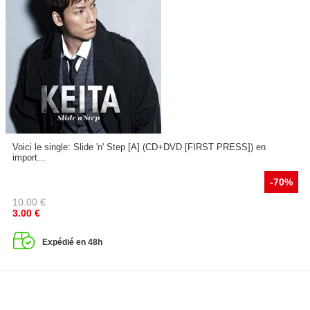
Voici le single: Slide 'n' Step [A] (CD+DVD [FIRST PRESS]) en
import...
-70%
10.00
€
3.00
€
Expédié en 48h