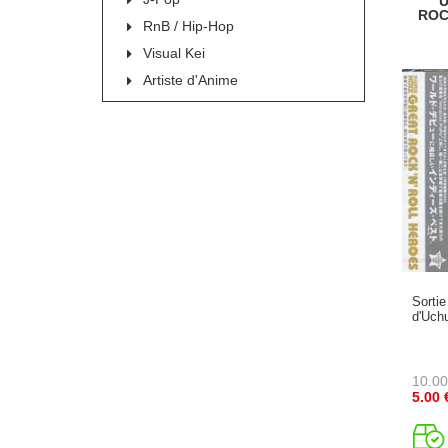
U
ROC
RnB / Hip-Hop
Visual Kei
Artiste d'Anime
Sortie
d'Uch
10.00
5.00