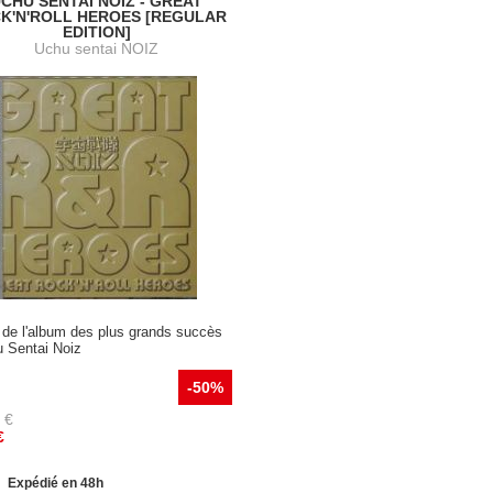
CHU SENTAI NOIZ - GREAT
K'N'ROLL HEROES [REGULAR
EDITION]
Uchu sentai NOIZ
 de l'album des plus grands succès
u Sentai Noiz
-50%
€
€
Expédié en 48h