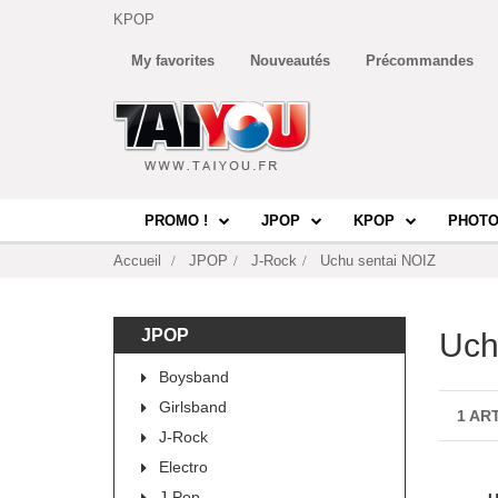
KPOP
My favorites
Nouveautés
Précommandes
PROMO !
JPOP
KPOP
PHOTO
Accueil
JPOP
J-Rock
Uchu sentai NOIZ
JPOP
Uch
Boysband
Girlsband
1 AR
J-Rock
Electro
J-Pop