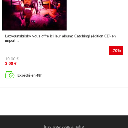
Lazygunsbrisky vous offre ici leur album: Catching! (édition CD) en
import...
-70%
10.00
€
3.00
€
Expédié en 48h
Inscrivez-vous à notre