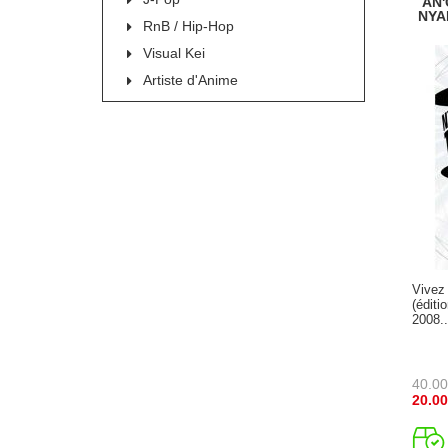
AN'
NYA
RnB / Hip-Hop
Visual Kei
Artiste d'Anime
Vivez 
(édit
2008..
40.00
20.00