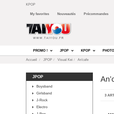
KPOP
My favorites
Nouveautés
Précommandes
PROMO !
JPOP
KPOP
PHOTO
Accueil
JPOP
Visual Kei
An'cafe
JPOP
An'
Boysband
Girlsband
3 AR
J-Rock
Electro
J-Pop