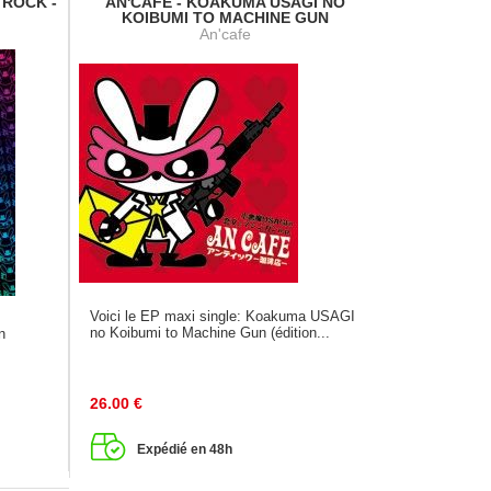
 ROCK -
AN'CAFE - KOAKUMA USAGI NO
KOIBUMI TO MACHINE GUN
An'cafe
Voici le EP maxi single: Koakuma USAGI
no Koibumi to Machine Gun (édition...
n
26.00
€
Expédié en 48h