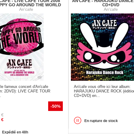
CAFE - LIVE CAFE TOUR 2008
AN'CAFE - HARAJUKU DANCE
PPY GO AROUND THE WORLD
CD+DVD
An'cafe
An'cafe
le fameux concert d'An'cafe
An'cafe vous offre ici leur album:
ion: 2DVD): LIVE CAFE TOUR
HARAJUKU DANCE ROCK (éditio
.
CD+DVD) en...
-50%
€
€
En rupture de stock
Expédié en 48h