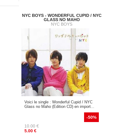
NYC BOYS - WONDERFUL CUPID / NYC
GLASS NO MAHO
NYC BOYS
Voici le single : Wonderful Cupid / NYC
Glass no Maho (Edition CD) en import...
-50%
10.00
€
5.00
€