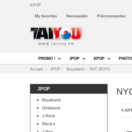
KPOP
My favorites
Nouveautés
Précommandes
PROMO !
JPOP
KPOP
PHOTO
Accueil
JPOP
Boysband
NYC BOYS
JPOP
NY
Boysband
Girlsband
4 AR
J-Rock
Electro
J-Pop