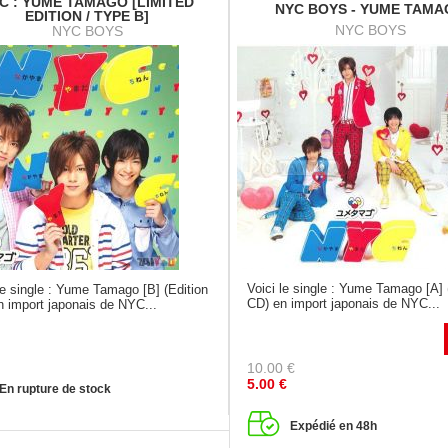
C : YUME TAMAGO [LIMITED
NYC BOYS - YUME TAM
EDITION / TYPE B]
NYC BOYS
NYC BOYS
Voici le single : Yume Tamago [A] 
le single : Yume Tamago [B] (Edition
CD) en import japonais de NYC...
n import japonais de NYC...
10.00
€
5.00
€
En rupture de stock
Expédié en 48h