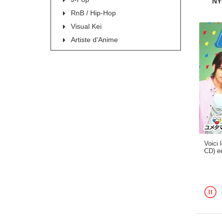
NY
RnB / Hip-Hop
Visual Kei
Artiste d'Anime
Voici 
CD) e