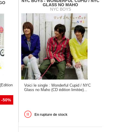
NYC BOYS - WONDERFUL CUPID / NYC
AGO
GLASS NO MAHO
NYC BOYS
(Edition
Voici le single : Wonderful Cupid / NYC
Glass no Maho (CD édition limitée)...
-50%
En rupture de stock