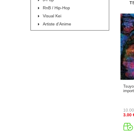
T
RnB / Hip-Hop
Visual Kei
Artiste d'Anime
Tsuyo
impor
10.00
3.00