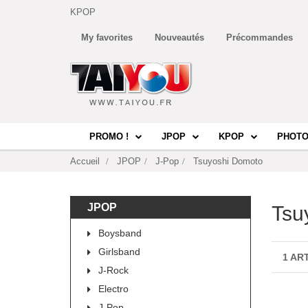
KPOP
My favorites
Nouveautés
Précommandes
PROMO !
JPOP
KPOP
PHOTO
Accueil
JPOP
J-Pop
Tsuyoshi Domoto
JPOP
Tsu
Boysband
Girlsband
1 AR
J-Rock
Electro
J-Pop