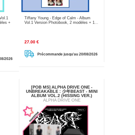
Vol.1
Tiffany Young - Edge of Calm - Album
èles +
Vol.1 Version Photobook, 2 modèles + 1...
27.00
€
Précommande jusqu'au 20/08/2026
08/2026
[POB MS] ALPHA DRIVE ONE -
UNBREAKABLE : 少年BEAST - MINI
ALBUM VOL.2 (HISSING VER.)
ALPHA DRIVE ONE