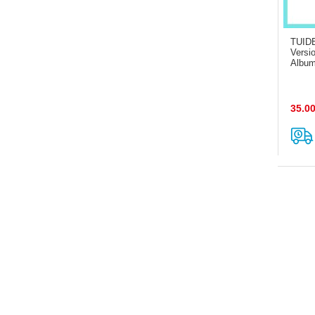
TUIDE
Versi
Album
35.0