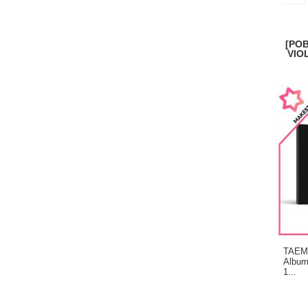
[POB
VIO
TAEMI
Album
1...