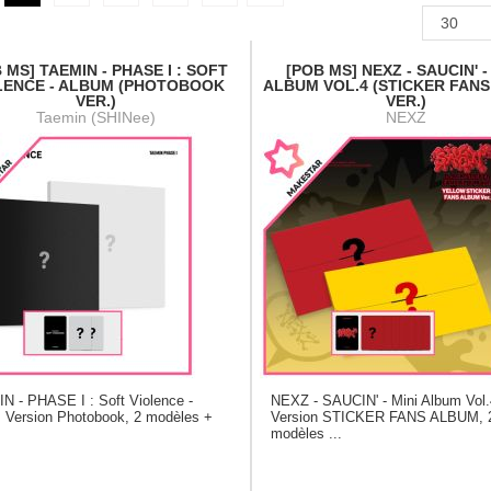
 MS] TAEMIN - PHASE I : SOFT
[POB MS] NEXZ - SAUCIN' -
LENCE - ALBUM (PHOTOBOOK
ALBUM VOL.4 (STICKER FAN
VER.)
VER.)
Taemin (SHINee)
NEXZ
N - PHASE I : Soft Violence -
NEXZ - SAUCIN' - Mini Album Vol
 Version Photobook, 2 modèles +
Version STICKER FANS ALBUM, 
modèles ...