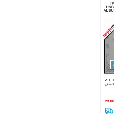
[
UNB
ALBUM
ALPH
少年BEA
23.0