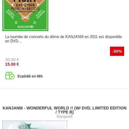
La tournée de concerts du dôme de KANJANI8 en 2011 est disponible
en DVD...
-50%
30.00
€
15.00
€
Expédié en 48h
KANJANI8 - WONDERFUL WORLD !! [W/ DVD, LIMITED EDITION
/ TYPE B]
Kanjani8