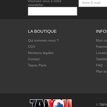
Inscrivez-vous à notre
newsletter :
LA BOUTIQUE
INFO
Qui sommes-nous ?
Mon c
CGV
Paieme
Mentions légales
Livrais
Contact
Satisfa
Taiyou Paris
FAQ
Plan du
©
TAIY