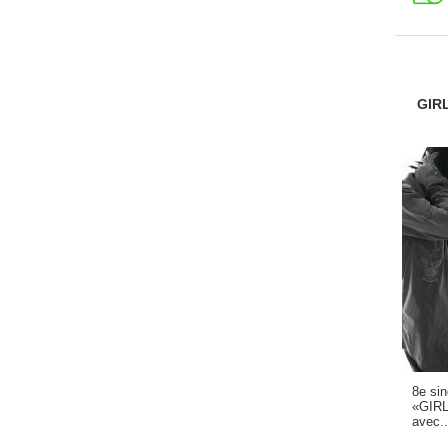
GIR
8e si
«GIRL
avec..