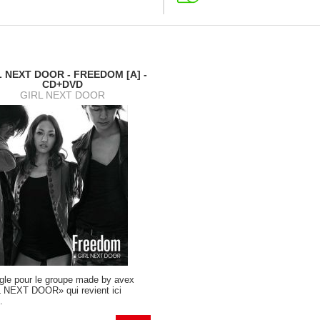
L NEXT DOOR - FREEDOM [A] -
CD+DVD
GIRL NEXT DOOR
ngle pour le groupe made by avex
 NEXT DOOR» qui revient ici
.