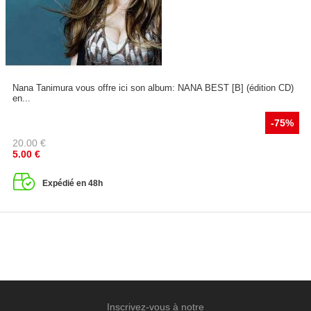
Nana Tanimura vous offre ici son album: NANA BEST [B] (édition CD)
en...
-75%
20.00
€
5.00
€
Expédié en 48h
Inscrivez-vous à notre