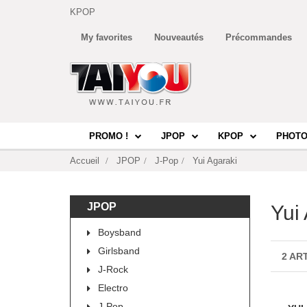
KPOP
My favorites
Nouveautés
Précommandes
PROMO !
JPOP
KPOP
PHOTO
Accueil
JPOP
J-Pop
Yui Agaraki
JPOP
Yui
Boysband
Girlsband
2 AR
J-Rock
Electro
J-Pop