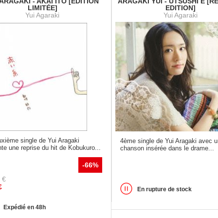
 ARAGAKI - AKAI ITO [EDITION
ARAGAKI YUI - UTSUSHI E [
LIMITÉE]
EDITION]
Yui Agaraki
Yui Agaraki
uxième single de Yui Aragaki
4ème single de Yui Aragaki avec 
te une reprise du hit de Kobukuro...
chanson insérée dans le drame...
-66%
€
€
En rupture de stock
Expédié en 48h