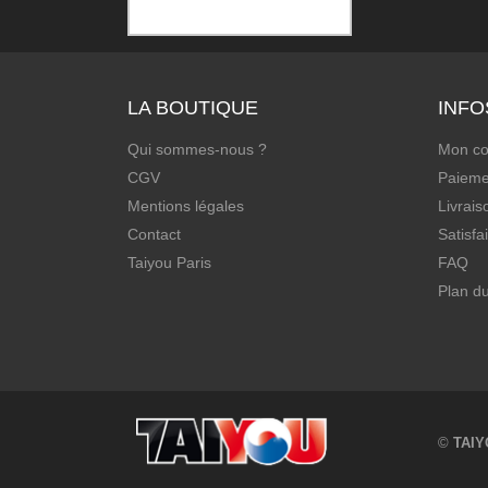
LA BOUTIQUE
INFO
Qui sommes-nous ?
Mon c
CGV
Paieme
Mentions légales
Livrais
Contact
Satisfa
Taiyou Paris
FAQ
Plan du
©
TAIY