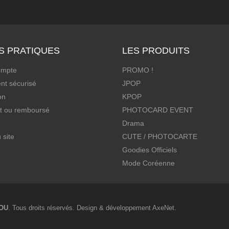
S PRATIQUES
LES PRODUITS
ompte
PROMO !
nt sécurisé
JPOP
on
KPOP
it ou remboursé
PHOTOCARD EVENT
Drama
 site
CUTE / PHOTOCARTE
Goodies Officiels
Mode Coréenne
OU
. Tous droits réservés. Design & développement
AxeNet
.