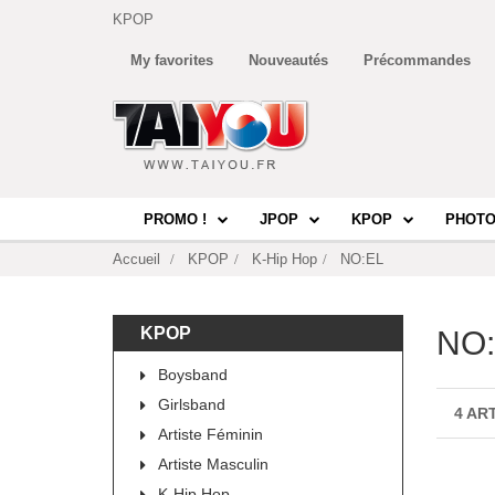
KPOP
My favorites
Nouveautés
Précommandes
PROMO !
JPOP
KPOP
PHOTO
Accueil
KPOP
K-Hip Hop
NO:EL
KPOP
NO
Boysband
Girlsband
4 AR
Artiste Féminin
Artiste Masculin
K-Hip Hop