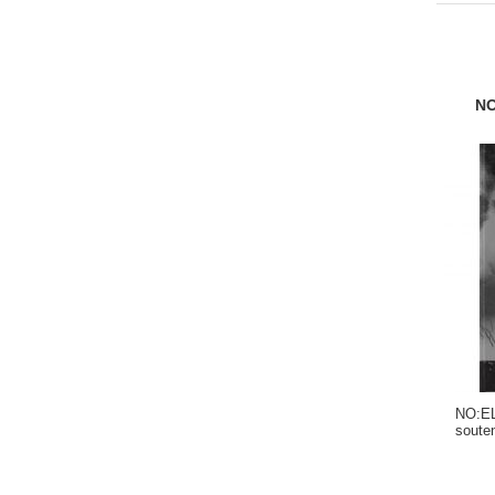
NO
NO:EL
souten