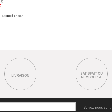
€
€
Expédié en 48h
SATISFAIT OU
LIVRAISON
REMBOURSÉ
Suivez-nous sur :