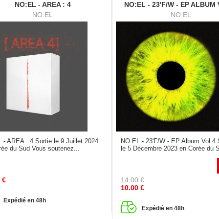
NO:EL - AREA : 4
NO:EL - 23'F/W - EP ALBUM
NO:EL
NO:EL
- AREA : 4 Sortie le 9 Juillet 2024
NO:EL - 23'F/W - EP Album Vol.4 
rée du Sud Vous soutenez...
le 5 Décembre 2023 en Corée du S
€
14.00
€
10.00
€
Expédié en 48h
Expédié en 48h