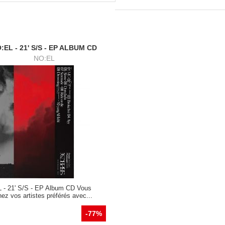
:EL - 21' S/S - EP ALBUM CD
NO:EL
 - 21' S/S - EP Album CD Vous
ez vos artistes préférés avec...
-77%