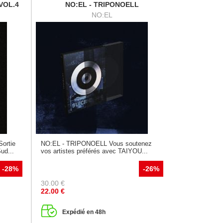
 VOL.4
NO:EL - TRIPONOELL
NO:EL
Sortie
NO:EL - TRIPONOELL Vous soutenez
ud...
vos artistes préférés avec TAIYOU...
-28%
-26%
30.00
€
22.00
€
Expédié en 48h