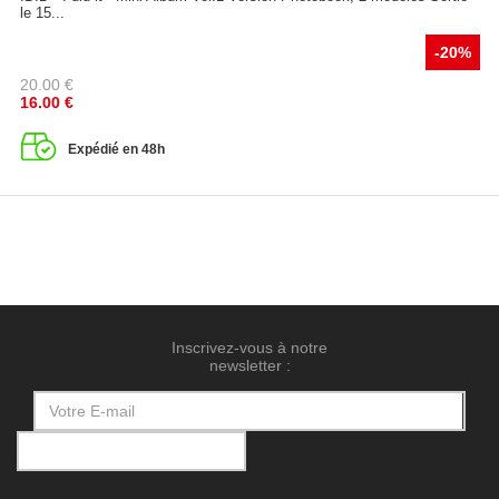
le 15...
-20%
20.00
€
16.00
€
Expédié en 48h
Inscrivez-vous à notre
newsletter :