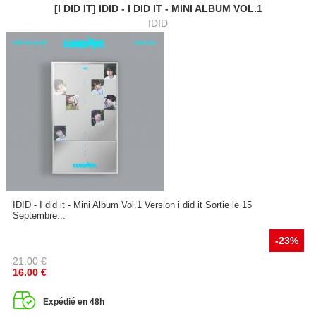
[I DID IT] IDID - I DID IT - MINI ALBUM VOL.1
IDID
IDID - I did it - Mini Album Vol.1 Version i did it Sortie le 15
Septembre...
-23%
21.00
€
16.00
€
Expédié en 48h