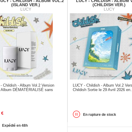
LUCY - CHILDISH - ALBUM VOL.2
LUCY - CHILDISH - ALBUM 
(ISLAND VER.)
(CHILDISH VER.)
LUCY
LUCY
 Childish - Album Vol.2 Version
LUCY - Childish - Album Vol.2 Ver
d Album DÉMATÉRIALISÉ sans
Childish Sortie le 29 Avril 2026 en.
€
En rupture de stock
Expédié en 48h