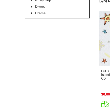
[QR] 
Divers
Drama
LUCY -
Islan
CD...
30.00