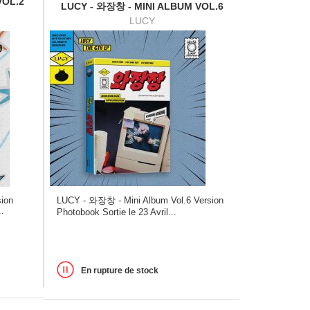
VOL.2
LUCY - 와장창 - MINI ALBUM VOL.6
LUCY
LUCY - 와장창 - Mini Album Vol.6 Version
sion
..
Photobook Sortie le 23 Avril...
En rupture de stock