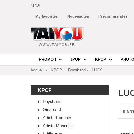
KPOP
My favorites
Nouveautés
Précommandes
PROMO !
JPOP
KPOP
PHOTO
Accueil
KPOP
Boysband
LUCY
KPOP
LU
Boysband
Girlsband
5 AR
Artiste Féminin
Artiste Masculin
K-Hip Hop