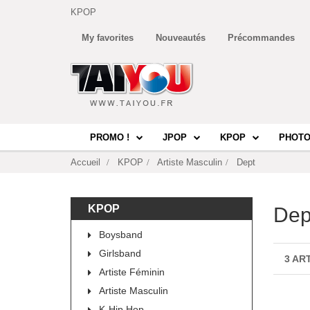
KPOP
My favorites
Nouveautés
Précommandes
PROMO !
JPOP
KPOP
PHOTO
Accueil
KPOP
Artiste Masculin
Dept
KPOP
Dep
Boysband
Girlsband
3 AR
Artiste Féminin
Artiste Masculin
K-Hip Hop