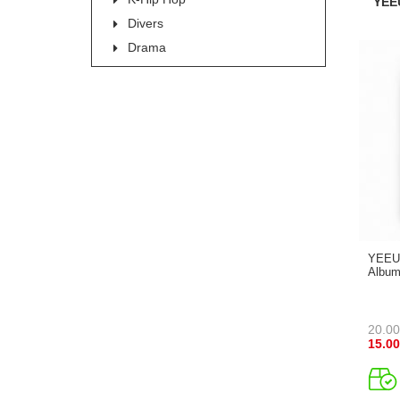
YEE
Divers
Drama
YEEUN
Album 
20.00
15.00