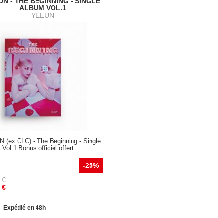
UN - THE BEGINNING - SINGLE
ALBUM VOL.1
YEEUN
 (ex CLC) - The Beginning - Single
Vol.1 Bonus officiel offert...
-25%
€
€
Expédié en 48h