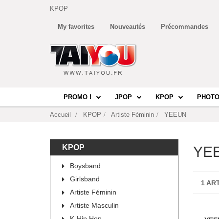
KPOP
My favorites
Nouveautés
Précommandes
PROMO !
JPOP
KPOP
PHOTO
Accueil
KPOP
Artiste Féminin
YEEUN
KPOP
YE
Boysband
Girlsband
1 AR
Artiste Féminin
Artiste Masculin
K-Hip Hop