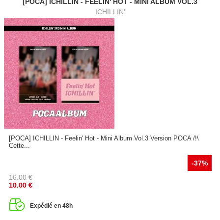
[POCA] ICHILLIN - FEELIN' HOT - MINI ALBUM VOL.3
ICHILLIN'
[POCA] ICHILLIN - Feelin' Hot - Mini Album Vol.3 Version POCA /!\
Cette...
-37%
16.00
€
10.00
€
Expédié en 48h