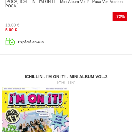
[POCA] ICHILLIN - I'M ON IT! - Mini Album Vol.2 - Poca Ver. Version
POCA...
-72%
18.00
€
5.00
€
Expédié en 48h
ICHILLIN - I'M ON IT! - MINI ALBUM VOL.2
ICHILLIN'