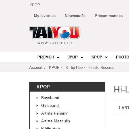
KPOP
My favorites
Nouveautés
Précommandes
PROMO !
JPOP
KPOP
PHOTO
Accueil
KPOP
K-Hip Hop
Hi-Lite Records
KPOP
Hi-
Boysband
Girlsband
1 AR
Artiste Féminin
Artiste Masculin
K-Hip Hop