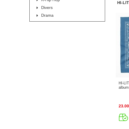
HI-LI
Divers
Drama
HI-LI
album
23.00