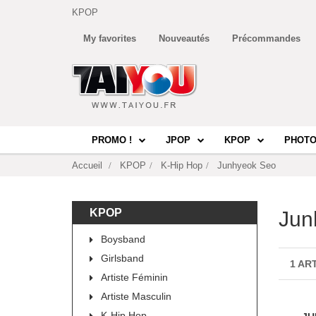
KPOP
My favorites
Nouveautés
Précommandes
PROMO !
JPOP
KPOP
PHOTO
Accueil
KPOP
K-Hip Hop
Junhyeok Seo
KPOP
Jun
Boysband
Girlsband
1 AR
Artiste Féminin
Artiste Masculin
K-Hip Hop