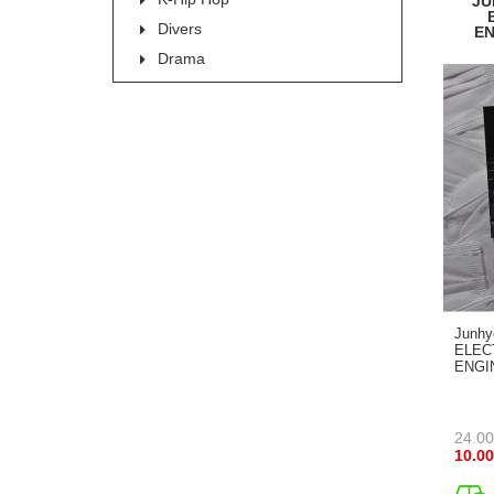
JU
Divers
EN
Drama
Junhy
ELEC
ENGI
24.00
10.00