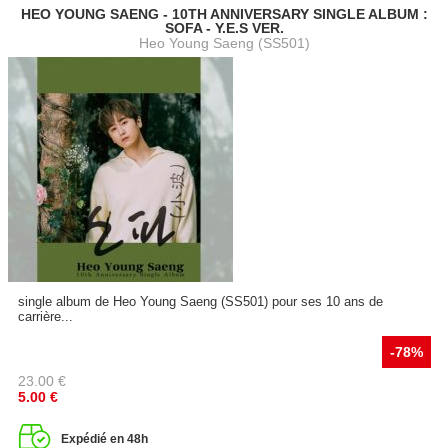
HEO YOUNG SAENG - 10TH ANNIVERSARY SINGLE ALBUM :
SOFA - Y.E.S VER.
Heo Young Saeng (SS501)
single album de Heo Young Saeng (SS501) pour ses 10 ans de
carrière...
-78%
23.00
€
5.00
€
Expédié en 48h