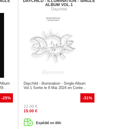
INGLE
DAYCHILD - ILLUMINATION - SINGLE
ALBUM VOL.1
Daychild
Album
Daychild - illumination - Single Album
29...
Vol.1 Sortie le 8 Mai 2024 en Corée...
-25%
-31%
22.00
€
15.00
€
Expédié en 48h