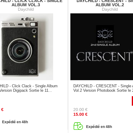
HILD - CLICK CLACK - SINGLE
DAYCHILD - CRESCENT - S
ALBUM VOL.3
ALBUM VOL.2
Daychild
Daychild
ILD - Click Clack - Single Album
DAYCHILD - CRESCENT - Single 
Version Digipack Sortie le 11...
Vol.2 Version Photobook Sortie le 
€
20.00
€
15.00
€
Expédié en 48h
Expédié en 48h