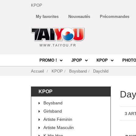
KPOP
My favorites
Nouveautés
Précommandes
PROMO !
JPOP
KPOP
PHOTO
Accueil
KPOP
Boysband
Daychild
KPOP
Day
Boysband
Girlsband
3 AR
Artiste Féminin
Artiste Masculin
K-Hip Hop