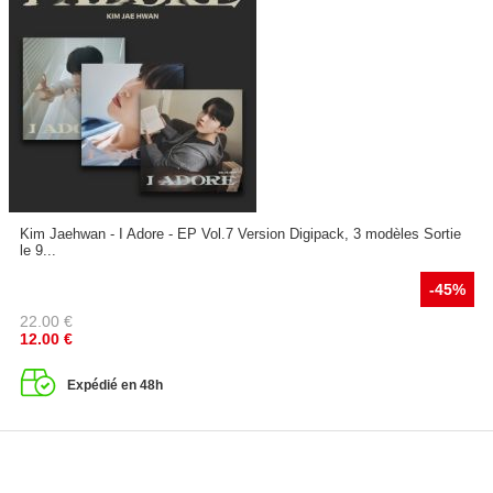
Kim Jaehwan - I Adore - EP Vol.7 Version Digipack, 3 modèles Sortie
le 9...
-45%
22.00
€
12.00
€
Expédié en 48h