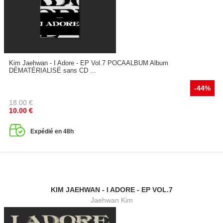
Kim Jaehwan - I Adore - EP Vol.7 POCAALBUM Album
DÉMATÉRIALISÉ sans CD ...
-44%
18.00
€
10.00
€
Expédié en 48h
KIM JAEHWAN - I ADORE - EP VOL.7
Jaehwan Kim