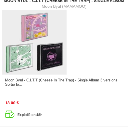
MOON BYUL - C.I.T.T (CHEESE IN THE TRAP) - SINGLE ALBUM
Moon Byul (MAMAMOO)
Moon Byul - C.I.T.T (Cheese In The Trap) - Single Album 3 versions
Sortie le...
18.00
€
Expédié en 48h