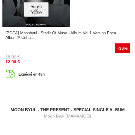
[POCA] Moonbyul - Starlit Of Muse - Album Vol.1 Version Poca
Album/!\ Cette...
-33%
18.00
€
12.00
€
Expédié en 48h
MOON BYUL - THE PRESENT - SPECIAL SINGLE ALBUM
Moon Byul (MAMAMOO)