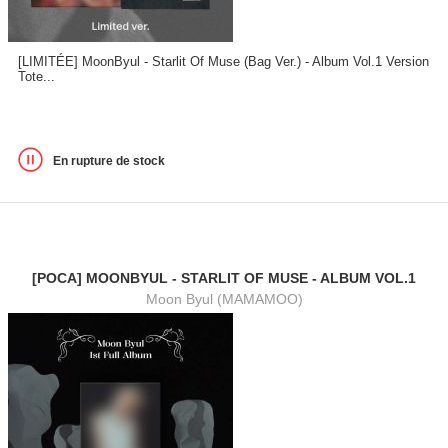
[LIMITÉE] MoonByul - Starlit Of Muse (Bag Ver.) - Album Vol.1 Version
Tote...
En rupture de stock
[POCA] MOONBYUL - STARLIT OF MUSE - ALBUM VOL.1
Moon Byul (MAMAMOO)