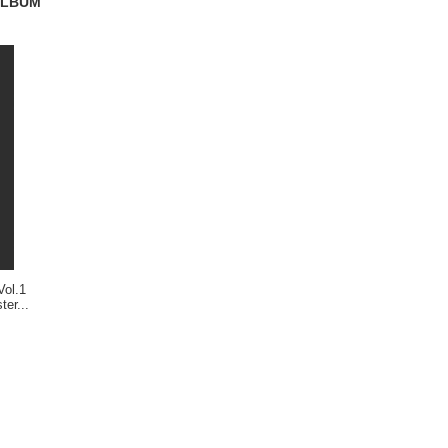
 ALBUM
Vol.1
er...