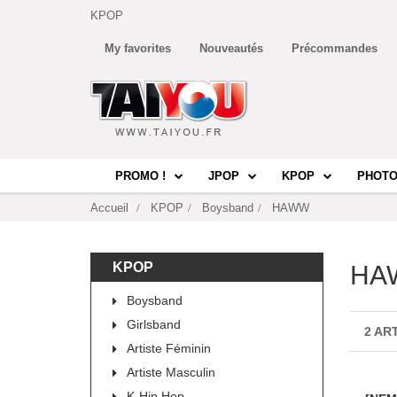
KPOP
My favorites
Nouveautés
Précommandes
PROMO !
JPOP
KPOP
PHOTO
Accueil
KPOP
Boysband
HAWW
KPOP
HA
Boysband
Girlsband
2 AR
Artiste Féminin
Artiste Masculin
K-Hip Hop