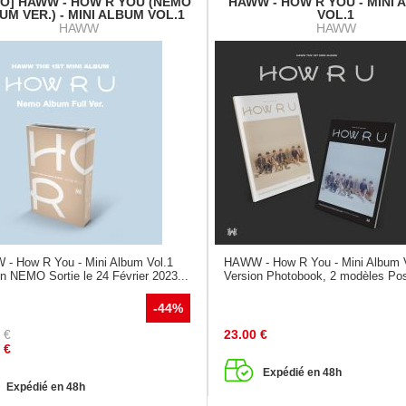
O] HAWW - HOW R YOU (NEMO
HAWW - HOW R YOU - MINI
UM VER.) - MINI ALBUM VOL.1
VOL.1
HAWW
HAWW
- How R You - Mini Album Vol.1
HAWW - How R You - Mini Album 
n NEMO Sortie le 24 Février 2023...
Version Photobook, 2 modèles Post
-44%
€
23.00
€
€
Expédié en 48h
Expédié en 48h