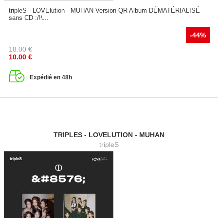
tripleS - LOVElution - MUHAN Version QR Album DÉMATÉRIALISÉ
sans CD :/!\...
-44%
18.00
€
10.00
€
Expédié en 48h
TRIPLES - LOVELUTION - MUHAN
tripleS