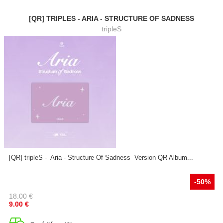
[QR] TRIPLES - ARIA - STRUCTURE OF SADNESS
tripleS
[QR] tripleS - Aria - Structure Of Sadness Version QR Album...
-50%
18.00
€
9.00
€