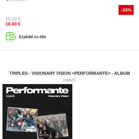
-33%
15.00
€
10.00
€
Expédié en 48h
TRIPLES - VISIONARY VISION <PERFORMANTE> - ALBUM
tripleS