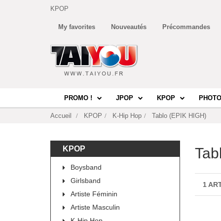
KPOP
My favorites
Nouveautés
Précommandes
PROMO !
JPOP
KPOP
PHOTO
Accueil
KPOP
K-Hip Hop
Tablo (EPIK HIGH)
KPOP
Tab
Boysband
Girlsband
1 AR
Artiste Féminin
Artiste Masculin
K-Hip Hop