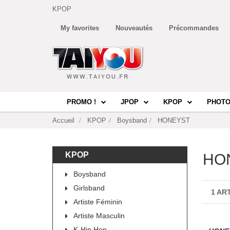
KPOP
My favorites
Nouveautés
Précommandes
PROMO !
JPOP
KPOP
PHOTO
Accueil
KPOP
Boysband
HONEYST
KPOP
HO
Boysband
Girlsband
1 AR
Artiste Féminin
Artiste Masculin
K-Hip Hop