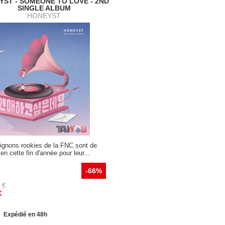
YST - SOMEONE TO LOVE - 2ND
SINGLE ALBUM
HONEYST
ignons rookies de la FNC sont de
 en cette fin d'année pour leur...
-66%
€
€
Expédié en 48h