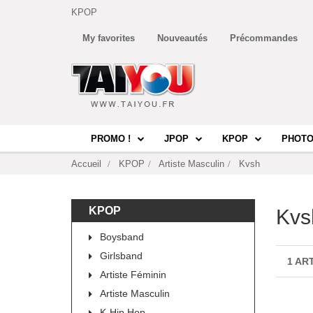
KPOP
My favorites
Nouveautés
Précommandes
PROMO !
JPOP
KPOP
PHOTO
Accueil
KPOP
Artiste Masculin
Kvsh
KPOP
Kvs
Boysband
Girlsband
1 AR
Artiste Féminin
Artiste Masculin
K-Hip Hop