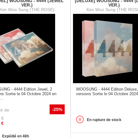
WEL] WOOSUNG - 4444 (JEWEL
[DELUXE] WOOSUNG - 4444 
VER.)
VER.)
Kim Woo Sung (THE ROSE)
Kim Woo Sung (THE ROS
NG - 4444 Edition Jewel, 2
WOOSUNG - 4444 Edition Deluxe,
ns Sortie le 04 Octobre 2024 en
versions Sortie le 04 Octobre 2024
..
-25%
ir de
€
En rupture de stock
€
Expédié en 48h