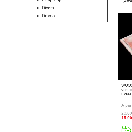
[JE
Divers
Drama
WOOSU
versio
Corée.
À part
20.00
15.00