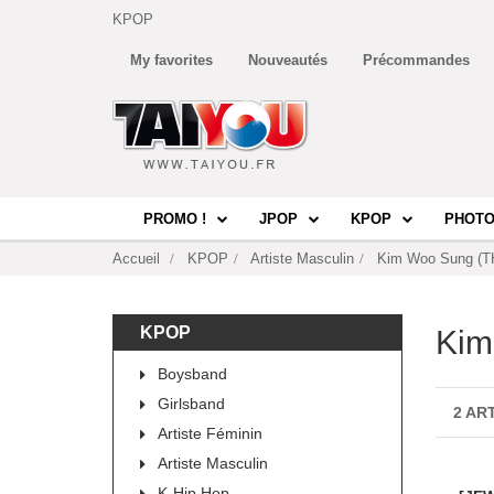
KPOP
My favorites
Nouveautés
Précommandes
PROMO !
JPOP
KPOP
PHOTO
Accueil
KPOP
Artiste Masculin
Kim Woo Sung (
KPOP
Kim
Boysband
Girlsband
2 AR
Artiste Féminin
Artiste Masculin
K-Hip Hop