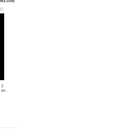
(DELUXE
E)
 2
 en...