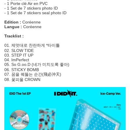
- 1 Porte clé Air en PVC
- 1 Set de 7 stickers photo ID
- 1 Set de 7 stickers seal photo ID
Edition :
Coréenne
Langue :
Coréenne
Tracklist :
01. 제멋대로 찬란하게 *타이틀
02. SLOW TIDE
03. STEP IT UP
04. ImPerfect
05. So G.oo.D (네가 미치도록 좋아)
06. STICKY BOMB
07. 꿈을 꿰뚫는 순간(飛必沖天)
08. 꽃피울 CROWN