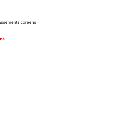
lassements coréens
nné