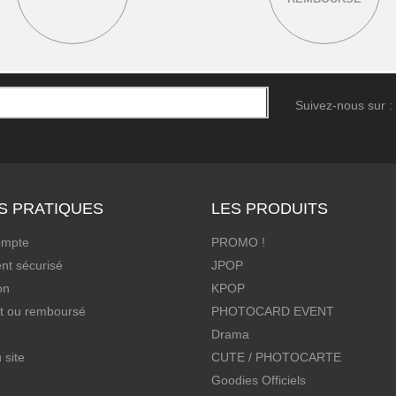
Suivez-nous sur :
S PRATIQUES
LES PRODUITS
ompte
PROMO !
nt sécurisé
JPOP
on
KPOP
it ou remboursé
PHOTOCARD EVENT
Drama
 site
CUTE / PHOTOCARTE
Goodies Officiels