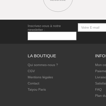
Inscrivez-vous à notre
newsletter :
LA BOUTIQUE
INFO
Qui sommes-nous ?
Mon c
CGV
Paieme
Mentions légales
Livrais
Contact
Satisfa
Taiyou Paris
FAQ
Plan du